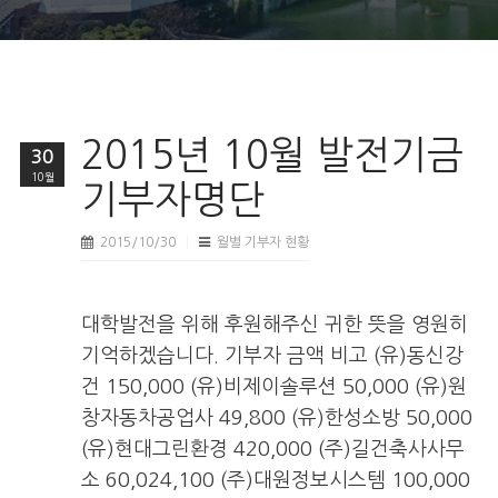
2015년 10월 발전기금
30
10월
기부자명단
2015/10/30
월별 기부자 현황
대학발전을 위해 후원해주신 귀한 뜻을 영원히
기억하겠습니다. 기부자 금액 비고 (유)동신강
건 150,000 (유)비제이솔루션 50,000 (유)원
창자동차공업사 49,800 (유)한성소방 50,000
(유)현대그린환경 420,000 (주)길건축사사무
소 60,024,100 (주)대원정보시스템 100,000