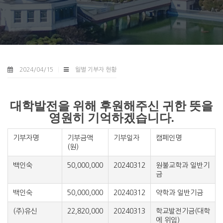
2024/04/15
월별 기부자 현황
대학발전을 위해 후원해주신 귀한 뜻을
영원히 기억하겠습니다.
기부자명
기부금액
기부일자
캠페인명
(원)
백인숙
50,000,000
20240312
원불교학과 일반기
금
백인숙
50,000,000
20240312
약학과 일반기금
(주)유신
22,820,000
20240313
학교발전기금(대학
에 위임)