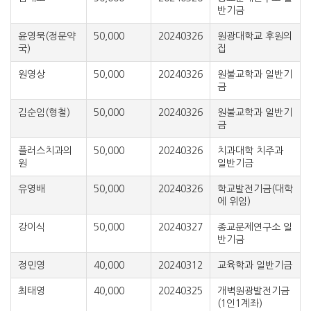
반기금
윤영묵(정문약
50,000
20240326
원광대학교 후원의
국)
집
원영상
50,000
20240326
원불교학과 일반기
금
김순임(형철)
50,000
20240326
원불교학과 일반기
금
플러스치과의
50,000
20240326
치과대학 치주과
원
일반기금
유영배
50,000
20240326
학교발전기금(대학
에 위임)
강이식
50,000
20240327
종교문제연구소 일
반기금
정민영
40,000
20240312
교육학과 일반기금
최태영
40,000
20240325
개벽원광발전기금
(1인1계좌)