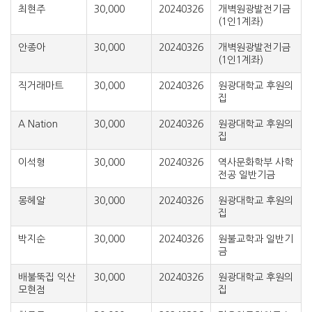
최현주
30,000
20240326
개벽원광발전기금
(1인1계좌)
안종아
30,000
20240326
개벽원광발전기금
(1인1계좌)
직거래마트
30,000
20240326
원광대학교 후원의
집
A Nation
30,000
20240326
원광대학교 후원의
집
이석형
30,000
20240326
역사문화학부 사학
전공 일반기금
몽헤알
30,000
20240326
원광대학교 후원의
집
박지순
30,000
20240326
원불교학과 일반기
금
배불뚝집 익산
30,000
20240326
원광대학교 후원의
모현점
집