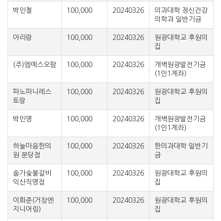
박민철
100,000
20240326
의과대학 정신건강
의학과 일반기금
아리랑
100,000
20240326
원광대학교 후원의
집
(주)엠에스오팜
100,000
20240326
개벽원광발전기금
(1인1계좌)
파노파니레스
100,000
20240326
원광대학교 후원의
토랑
집
박민영
100,000
20240326
개벽원광발전기금
(1인1계좌)
하늘마음한의
100,000
20240326
한의과대학 일반기
원 분당점
금
솔가숯불갈비
100,000
20240326
원광대학교 후원의
익산직영점
집
이화준(거창엔
100,000
20240326
원광대학교 후원의
지니어링)
집