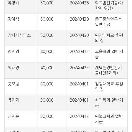
유영배
50,000
20240426
학교발전기금(대
학에 위임)
강이식
50,000
20240430
종교문제연구소
일반기금
장시재사무소
50,000
20240430
원광대학교 후원
의 집
정민영
40,000
20240412
교육학과 일반기
금
최태영
40,000
20240425
개벽원광발전기
금(1인1계좌)
굿모닝
30,000
20240401
원광대학교 후원
의 집
박민기
30,000
20240401
한약학과 일반기
금
안민순
30,000
20240412
원불교학과 일반
기금