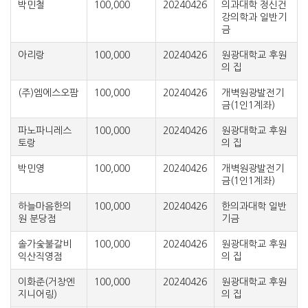
박민철
100,000
20240426
의과대학 정신건
강의학과 일반기
금
아리랑
100,000
20240426
원광대학교 후원
의 집
(주)엠에스오팜
100,000
20240426
개벽원광발전기
금(1인1계좌)
파노파니레스
100,000
20240426
원광대학교 후원
토랑
의 집
박민영
100,000
20240426
개벽원광발전기
금(1인1계좌)
하늘마음한의
100,000
20240426
한의과대학 일반
원 분당점
기금
솔가숯불갈비
100,000
20240426
원광대학교 후원
익산직영점
의 집
이화준(거창엔
100,000
20240426
원광대학교 후원
지니어링)
의 집