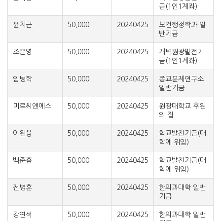
금(1인1계좌)
윤치근
50,000
20240425
보건행정학과 일
반기금
조은영
50,000
20240425
개벽원광발전기
금(1인1계좌)
임병학
50,000
20240425
종교문제연구소
일반기금
미르씨앤에스
50,000
20240425
원광대학교 후원
의 집
이원융
50,000
20240425
학교발전기금(대
학에 위임)
백준흠
50,000
20240425
학교발전기금(대
학에 위임)
전병훈
50,000
20240425
한의과대학 일반
기금
강연석
50,000
20240425
한의과대학 일반