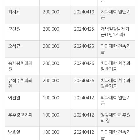
금
최지혜
200,000
20240419
치과대학 일반기
금
모찬원
200,000
20240425
개벽원광발전기
금(1인1계좌)
오석규
200,000
20240425
의과대학 건축기
금
송제봉치과의
200,000
20240426
치과대학 치주과
원
일반기금
유석주치과의
200,000
20240426
치과대학 치주과
원
일반기금
이건일
100,000
20240412
의과대학 일반기
금
우주광고기획
100,000
20240412
원광대학교 후원
의 집
방호일
100,000
20240412
의과대학 건축기
금