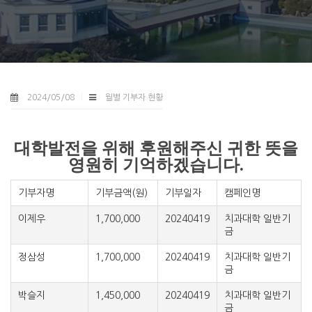
2024/05/08
월별 기부자 현황
대학발전을 위해 후원해주신 귀한 뜻을
영원히 기억하겠습니다.
기부자명
기부금액(원)
기부일자
캠페인명
이제우
1,700,000
20240419
치과대학 일반기
금
정삼성
1,700,000
20240419
치과대학 일반기
금
박슬지
1,450,000
20240419
치과대학 일반기
금