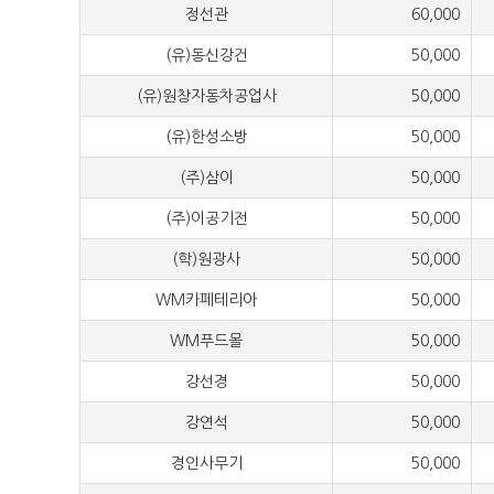
정선관
60,000
(유)동신강건
50,000
(유)원창자동차공업사
50,000
(유)한성소방
50,000
(주)삼이
50,000
(주)이공기전
50,000
(학)원광사
50,000
WM카페테리아
50,000
WM푸드몰
50,000
강선경
50,000
강연석
50,000
경인사무기
50,000