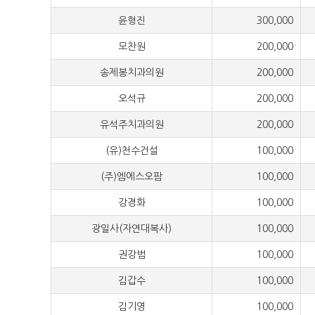
윤형진
300,000
모찬원
200,000
송제봉치과의원
200,000
오석규
200,000
유석주치과의원
200,000
(유)천수건설
100,000
(주)엠에스오팜
100,000
강경화
100,000
광일사(자연대복사)
100,000
권강범
100,000
김갑수
100,000
김기영
100,000