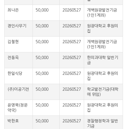
최나은
50,000
20260527
개벽원광발전기금
(1인1계좌)
경인사무기
50,000
20260527
원광대학교 후원의
집
김철현
50,000
20260527
개벽원광발전기금
(1인1계좌)
전동옥
50,000
20260527
한의과대학 일반기
금
한일식당
50,000
20260527
원광대학교 후원의
집
(주)이공기전
50,000
20260527
학교발전기금(대학
에 위임)
윤영묵(정문
50,000
20260527
원광대학교 후원의
약국)
집
박한호
50,000
20260527
경찰행정학과 일반
기금