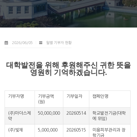
2026/06/05
월별 기부자 현황
대학발전을 위해 후원해주신 귀한 뜻을
영원히 기억하겠습니다.
기부자명
기부금액
기부일자
캠페인명
(원)
(주)마더스제
50,000,000
20260514
학교발전기금(대학
약
에 위임)
(주)빛채
5,000,000
20260515
미용피부관리과 장
학기금