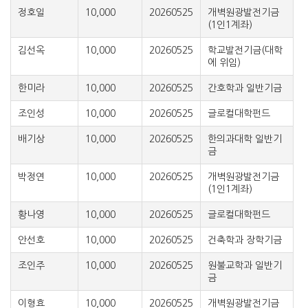
정호일
10,000
20260525
개벽원광발전기금
(1인1계좌)
김선옥
10,000
20260525
학교발전기금(대학
에 위임)
한미라
10,000
20260525
간호학과 일반기금
조인성
10,000
20260525
글로컬대학펀드
배기상
10,000
20260525
한의과대학 일반기
금
박정연
10,000
20260525
개벽원광발전기금
(1인1계좌)
황나영
10,000
20260525
글로컬대학펀드
안선호
10,000
20260525
건축학과 장학기금
조인주
10,000
20260525
원불교학과 일반기
금
이형효
10,000
20260525
개벽원광발전기금