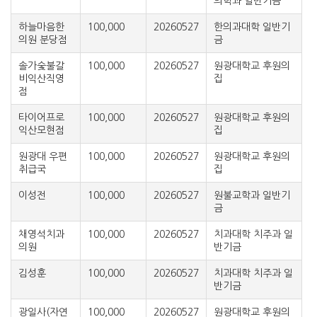
의학과 일반기금
하늘마음한
100,000
20260527
한의과대학 일반기
의원 분당점
금
솔가숯불갈
100,000
20260527
원광대학교 후원의
비익산직영
집
점
타이어프로
100,000
20260527
원광대학교 후원의
익산모현점
집
원광대 우편
100,000
20260527
원광대학교 후원의
취급국
집
이성전
100,000
20260527
원불교학과 일반기
금
채영석치과
100,000
20260527
치과대학 치주과 일
의원
반기금
김성훈
100,000
20260527
치과대학 치주과 일
반기금
광일사(자연
100,000
20260527
원광대학교 후원의