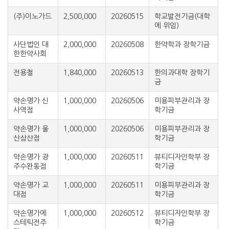
(주)이노가드
2,500,000
20260515
학교발전기금(대학
에 위임)
사단법인 대
2,000,000
20260508
한약학과 장학기금
한한약사회
전용철
1,840,000
20260513
한의과대학 장학기
금
약손명가 신
1,000,000
20260506
미용피부관리과 장
사역점
학기금
약손명가 울
1,000,000
20260506
미용피부관리과 장
산삼산점
학기금
약손명가 광
1,000,000
20260511
뷰티디자인학부 장
주수완동점
학기금
약손명가 교
1,000,000
20260511
미용피부관리과 장
대점
학기금
약손명가에
1,000,000
20260512
뷰티디자인학부 장
스테틱전주
학기금