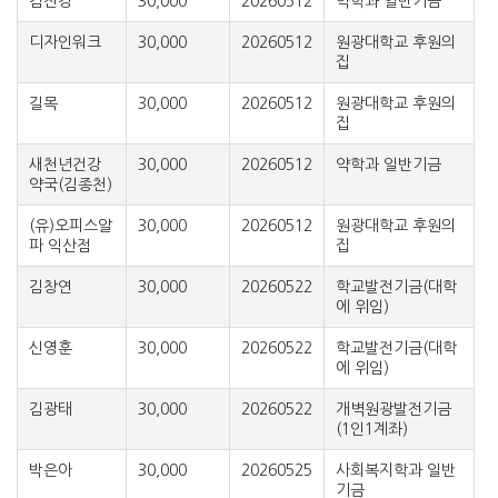
김진경
30,000
20260512
약학과 일반기금
디자인워크
30,000
20260512
원광대학교 후원의
집
길목
30,000
20260512
원광대학교 후원의
집
새천년건강
30,000
20260512
약학과 일반기금
약국(김종천)
(유)오피스알
30,000
20260512
원광대학교 후원의
파 익산점
집
김창연
30,000
20260522
학교발전기금(대학
에 위임)
신영훈
30,000
20260522
학교발전기금(대학
에 위임)
김광태
30,000
20260522
개벽원광발전기금
(1인1계좌)
박은아
30,000
20260525
사회복지학과 일반
기금