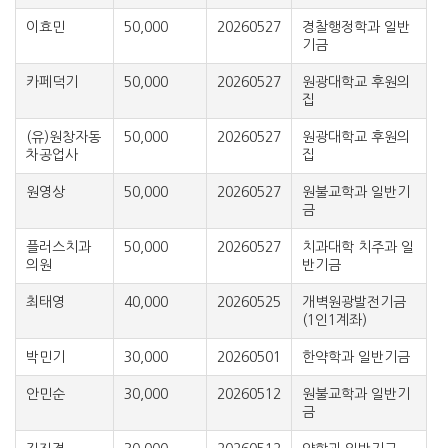
이효민
50,000
20260527
경찰행정학과 일반
기금
카페덕기
50,000
20260527
원광대학교 후원의
집
(유)원창자동
50,000
20260527
원광대학교 후원의
차공업사
집
원영상
50,000
20260527
원불교학과 일반기
금
플러스치과
50,000
20260527
치과대학 치주과 일
의원
반기금
최태영
40,000
20260525
개벽원광발전기금
(1인1계좌)
박민기
30,000
20260501
한약학과 일반기금
안민순
30,000
20260512
원불교학과 일반기
금