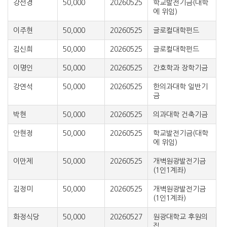
강선경
50,000
20260525
학교발전기금(대학
에 위임)
이주현
50,000
20260525
글로컬대학펀드
김신희
50,000
20260525
글로컬대학펀드
이명인
50,000
20260525
간호학과 장학기금
강연석
50,000
20260525
한의과대학 일반기
금
박현
50,000
20260525
의과대학 건축기금
안현정
50,000
20260525
학교발전기금(대학
에 위임)
이만제
50,000
20260525
개벽원광발전기금
(1인1계좌)
김정미
50,000
20260525
개벽원광발전기금
(1인1계좌)
화정식당
50,000
20260527
원광대학교 후원의
집