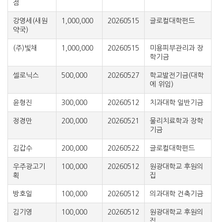
점
강영세(새원
1,000,000
20260515
글로컬대학펀드
약국)
(주)빛채
1,000,000
20260515
미용피부관리과 장
학기금
셀로닉스
500,000
20260527
학교발전기금(대학
에 위임)
윤형진
300,000
20260512
치과대학 일반기금
정경만
200,000
20260521
물리치료학과 장학
기금
김갑수
200,000
20260522
글로컬대학펀드
우주광고기
100,000
20260512
원광대학교 후원의
획
집
방호일
100,000
20260512
의과대학 건축기금
김기영
100,000
20260512
원광대학교 후원의
집