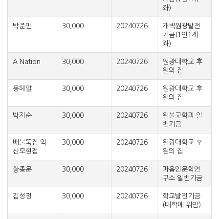
좌)
박준만
30,000
20240726
개벽원광발전
기금(1인1계
좌)
A Nation
30,000
20240726
원광대학교 후
원의 집
몽헤알
30,000
20240726
원광대학교 후
원의 집
박지순
30,000
20240726
원불교학과 일
반기금
배불뚝집 익
30,000
20240726
원광대학교 후
산모현점
원의 집
황종문
30,000
20240726
마음인문학연
구소 일반기금
김성정
30,000
20240726
학교발전기금
(대학에 위임)