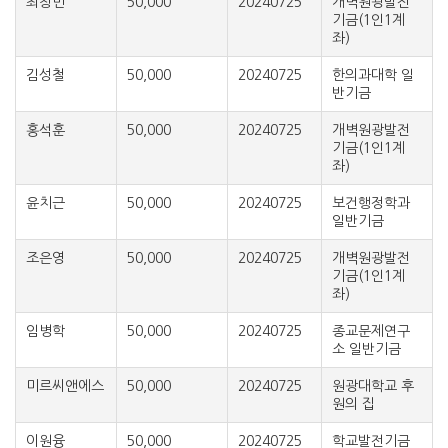
최창민
50,000
20240725
개벽원광발전
기금(1인1계
좌)
김성철
50,000
20240725
한의과대학 일
반기금
홍석훈
50,000
20240725
개벽원광발전
기금(1인1계
좌)
윤치근
50,000
20240725
보건행정학과
일반기금
조은영
50,000
20240725
개벽원광발전
기금(1인1계
좌)
임병학
50,000
20240725
종교문제연구
소 일반기금
미르씨앤에스
50,000
20240725
원광대학교 후
원의 집
이원융
50,000
20240725
학교발전기금