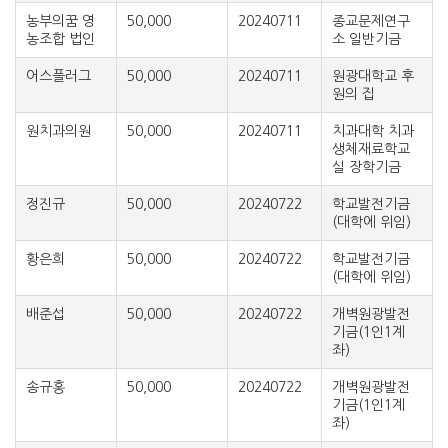
농부의꿈 영
50,000
20240711
종교문제연구
농조합 법인
소 일반기금
어스플러그
50,000
20240711
원광대학교 후
원의 집
원치과의원
50,000
20240711
치과대학 치과
생체재료학교
실 장학기금
정진규
50,000
20240722
학교발전기금
(대학에 위임)
황은희
50,000
20240722
학교발전기금
(대학에 위임)
배준섭
50,000
20240722
개벽원광발전
기금(1인1계
좌)
송규홍
50,000
20240722
개벽원광발전
기금(1인1계
좌)