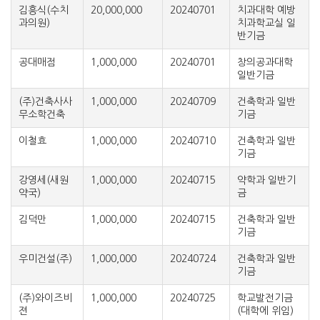
김흥식(수치
20,000,000
20240701
치과대학 예방
과의원)
치과학교실 일
반기금
공대매점
1,000,000
20240701
창의공과대학
일반기금
(주)건축사사
1,000,000
20240709
건축학과 일반
무소학건축
기금
이철효
1,000,000
20240710
건축학과 일반
기금
강영세(새원
1,000,000
20240715
약학과 일반기
약국)
금
김덕만
1,000,000
20240715
건축학과 일반
기금
우미건설(주)
1,000,000
20240724
건축학과 일반
기금
(주)와이즈비
1,000,000
20240725
학교발전기금
젼
(대학에 위임)