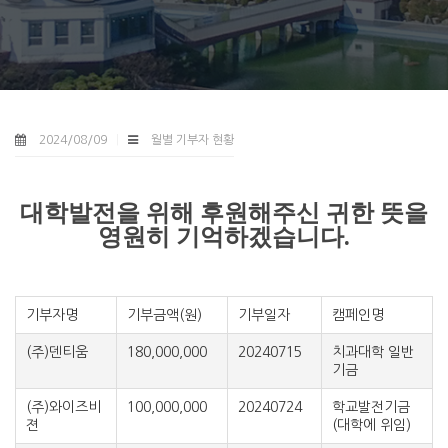
2024/08/09
월별 기부자 현황
대학발전을 위해 후원해주신 귀한 뜻을
영원히 기억하겠습니다.
기부자명
기부금액(원)
기부일자
캠페인명
(주)덴티움
180,000,000
20240715
치과대학 일반
기금
(주)와이즈비
100,000,000
20240724
학교발전기금
젼
(대학에 위임)