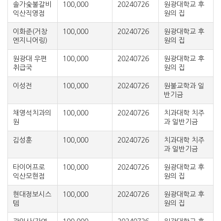
솔가숯불갈비
100,000
20240726
원광대학교 후
익산직영점
원의 집
이화준(거창
100,000
20240726
원광대학교 후
엔지니어링)
원의 집
원광대 우편
100,000
20240726
원광대학교 후
취급국
원의 집
이성전
100,000
20240726
원불교학과 일
반기금
채영석치과의
100,000
20240726
치과대학 치주
원
과 일반기금
김성훈
100,000
20240726
치과대학 치주
과 일반기금
타이어프로
100,000
20240726
원광대학교 후
익산모현점
원의 집
현대정보시스
100,000
20240726
원광대학교 후
템
원의 집