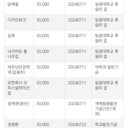
담애꽃
30,000
20240711
원광대학교 후
원의 집
디자인워크
30,000
20240711
원광대학교 후
원의 집
길목
30,000
20240711
원광대학교 후
원의 집
낙지마당 통
30,000
20240711
원광대학교 후
나무집
원의 집
새천년건강약
30,000
20240711
약학과 일반기
국(김종천)
금
유한회사 오
30,000
20240711
원광대학교 후
피스알파익산
원의 집
점
장재권(경진)
30,000
20240711
개벽원광발전
기금(1인1계
좌)
권경환
30,000
20240722
학교발전기금