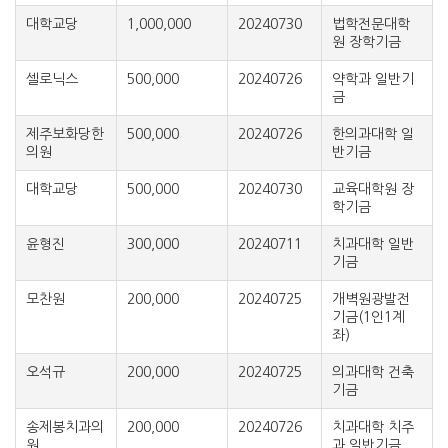
대학교당
1,000,000
20240730
법학전문대학
원 장학기금
셀로닉스
500,000
20240726
약학과 일반기
금
제주보화당한
500,000
20240726
한의과대학 일
의원
반기금
대학교당
500,000
20240730
교육대학원 장
학기금
윤형진
300,000
20240711
치과대학 일반
기금
모찬원
200,000
20240725
개벽원광발전
기금(1인1계
좌)
오석규
200,000
20240725
의과대학 건축
기금
송제봉치과의
200,000
20240726
치과대학 치주
원
과 일반기금