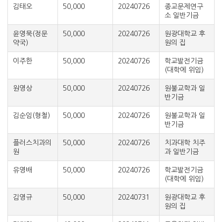
김태오
50,000
20240726
종교문제연구
소 일반기금
윤영묵(정문
50,000
20240726
원광대학교 후
약국)
원의 집
이주한
50,000
20240726
학교발전기금
(대학에 위임)
원영상
50,000
20240726
원불교학과 일
반기금
김순임(형철)
50,000
20240726
원불교학과 일
반기금
플러스치과의
50,000
20240726
치과대학 치주
원
과 일반기금
유영배
50,000
20240726
학교발전기금
(대학에 위임)
김영규
50,000
20240731
원광대학교 후
원의 집