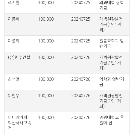
조지현
100,000
20240725
의과대학 장학
기금
이종화
100,000
20240725
개벽원광발전
기금(1인1계
좌)
이종화
100,000
20240725
원불교학과 일
반기금
(유)천수건설
100,000
20240726
개벽원광발전
기금(1인1계
좌)
최석철
100,000
20240726
약학과 일반기
금
이현우
100,000
20240726
개벽원광발전
기금(1인1계
좌)
이디야커피
100,000
20240726
원광대학교 후
익산서해고속
원의 집
점