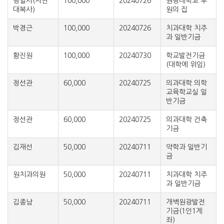
광일사(자연
100,000
20240726
원광대학교 후
대복사)
원의 집
박경근
100,000
20240726
치과대학 치주
과 일반기금
황진원
100,000
20240730
학교발전기금
(대학에 위임)
정선관
60,000
20240725
의과대학 의학
교육학교실 일
반기금
정선관
60,000
20240725
의과대학 건축
기금
김재선
50,000
20240711
약학과 일반기
금
원치과의원
50,000
20240711
치과대학 치주
과 일반기금
김종남
50,000
20240711
개벽원광발전
기금(1인1계
좌)