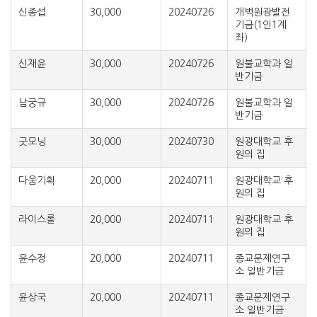
신종섭
30,000
20240726
개벽원광발전
기금(1인1계
좌)
신재윤
30,000
20240726
원불교학과 일
반기금
남궁규
30,000
20240726
원불교학과 일
반기금
굿모닝
30,000
20240730
원광대학교 후
원의 집
다움기획
20,000
20240711
원광대학교 후
원의 집
라이스롤
20,000
20240711
원광대학교 후
원의 집
윤수정
20,000
20240711
종교문제연구
소 일반기금
윤상국
20,000
20240711
종교문제연구
소 일반기금