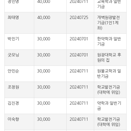
정민영
40,000
20240711
교육학과 일반
기금
최태영
40,000
20240725
개벽원광발전
기금(1인1계
좌)
박민기
30,000
20240701
한약학과 일반
기금
굿모닝
30,000
20240701
원광대학교 후
원의 집
안민순
30,000
20240711
원불교학과 일
반기금
조정원
30,000
20240711
학교발전기금
(대학에 위임)
김진경
30,000
20240711
약학과 일반기
금
이숙향
30,000
20240711
학교발전기금
(대학에 위임)