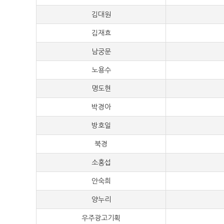
김대원
100
김재효
100
남궁문
100
노용수
100
명도현
100
박경아
100
방호일
100
북경
100
소홍섭
100
안숙희
100
양누리
100
우주광고기획
100