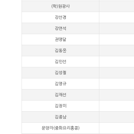
(학)원광사
50,
강선경
50,
강연석
50,
권영달
50,
김동웅
50,
김민선
50,
김성철
50,
김영규
50,
김재선
50,
김정미
50,
김종남
50,
문양자(중화요리홍콩)
50,