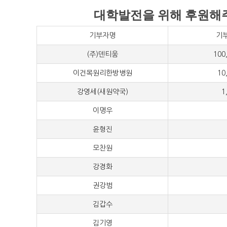
대학발전을 위해 후원해주
기부자명
기부
(주)덴티움
100,00
이건목원리한방병원
10,00
강영세(새원약국)
1,00
이명우
500
윤형진
300
모찬원
200
강경화
100
권강범
100
김갑수
100
김기영
100