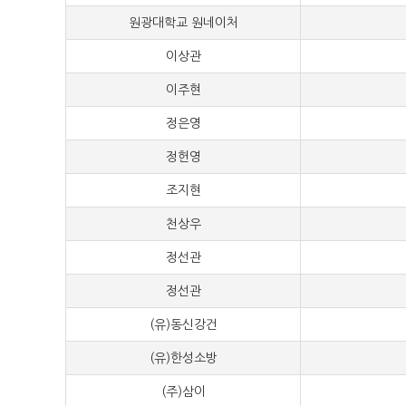
원광대학교 원네이처
100
이상관
100
이주현
100
정은영
100
정헌영
100
조지현
100
천상우
100
정선관
60,
정선관
60,
(유)동신강건
50,
(유)한성소방
50,
(주)삼이
50,