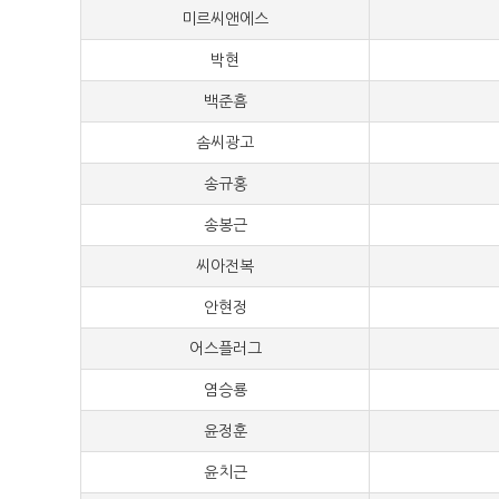
미르씨앤에스
50,
박현
50,
백준흠
50,
솜씨광고
50,
송규홍
50,
송봉근
50,
씨아전복
50,
안현정
50,
어스플러그
50,
염승룡
50,
윤정훈
50,
윤치근
50,