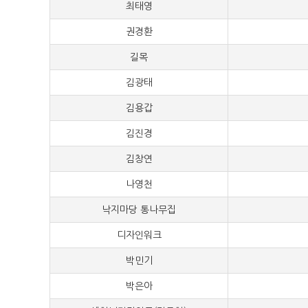
최태영
40,
권경환
30,
길목
30,
김광태
30,
김용갑
30,
김진경
30,
김창연
30,
나영천
30,
낙지마당 통나무집
30,
디자인워크
30,
박민기
30,
박은아
30,