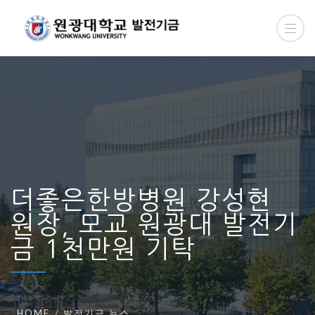
더좋은한방병원 강성현
원장, 모교 원광대 발전기
금 1천만원 기탁
HOME
발전기금 뉴스