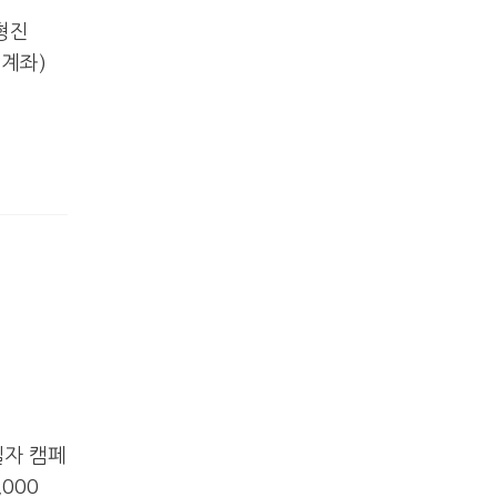
윤형진
1계좌)
일자 캠페
000