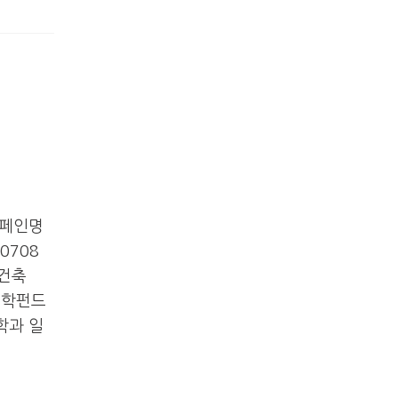
캠페인명
0708
학건축
컬대학펀드
축학과 일