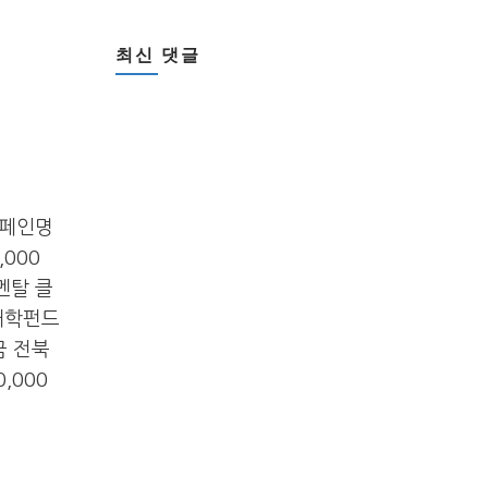
최신 댓글
캠페인명
,000
멘탈 클
컬대학펀드
금 전북
,000