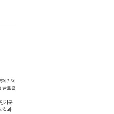
 캠페인명
28 글로컬
손명가군
 약학과