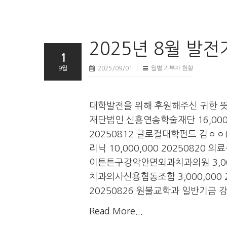
2025년 8월 발
1
9월
2025/09/01
월별 기부자 현황
대학발전을 위해 후원해주신 귀한 
재단법인 신흥연송학술재단 16,000,0
20250812 글로컬대학펀드 김ㅇㅇ(
리닉 10,000,000 20250820
이튼튼구강악안면외과치과의원 3,00
치과의사신용협동조합 3,000,000 
20250826 원불교학과 일반기금 강영
Read More...